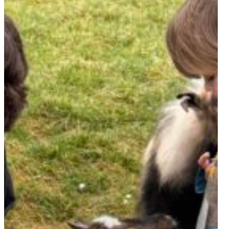
du
Monde
de
Carentoir