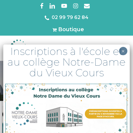
Skip
facebook
linkedin
youtube
instagram
email
to
02 99 79 62 84
Close
main
Menu
Boutique
content
Inscriptions à l'école et
MENU
×
au collège Notre-Dame
du Vieux Cours
A la une
Soirée
jeux
cycle