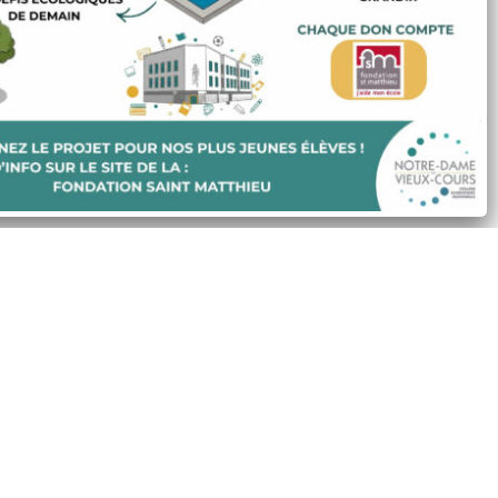
Accepter tout
Refuser
Préférences
A la une
Actu
BCD
Élémentaire
Maternelle
Vie de l'établissement