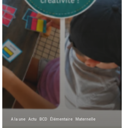
A la une
Actu
BCD
Élémentaire
Maternelle