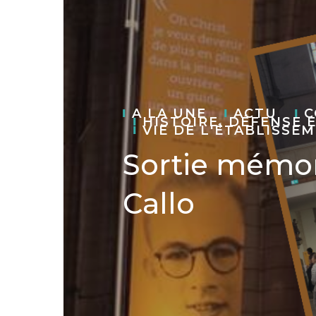
A LA UNE
ACTU
C
HISTOIRE, DÉFENSE 
VIE DE L'ÉTABLISSE
Sortie mémor
Callo