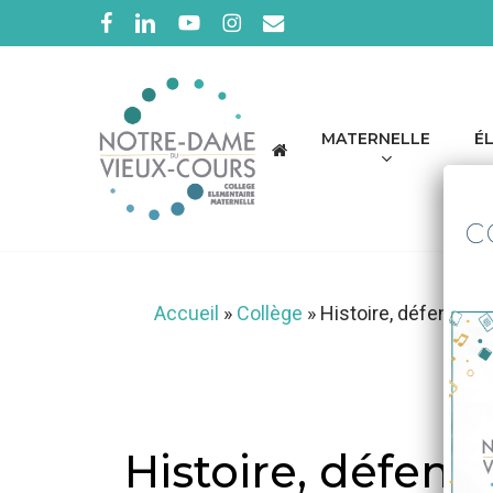
Skip
facebook
linkedin
youtube
instagram
email
to
main
content
MATERNELLE
É
c
Accueil
»
Collège
»
Histoire, défense e
Histoire, défens