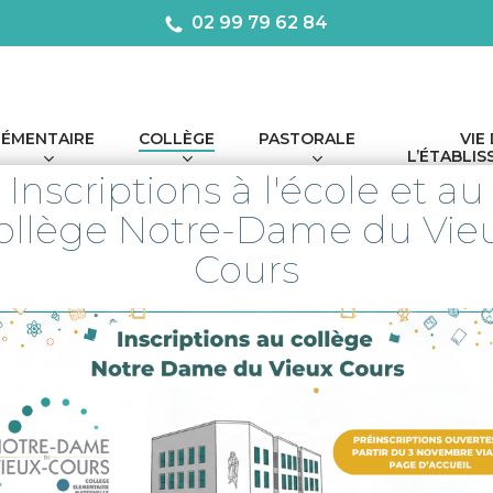
02 99 79 62 84
LÉMENTAIRE
COLLÈGE
PASTORALE
VIE
L’ÉTABLI
Inscriptions à l'école et au
ollège Notre-Dame du Vie
Cours
t devoir de mémoire
e et devoir de