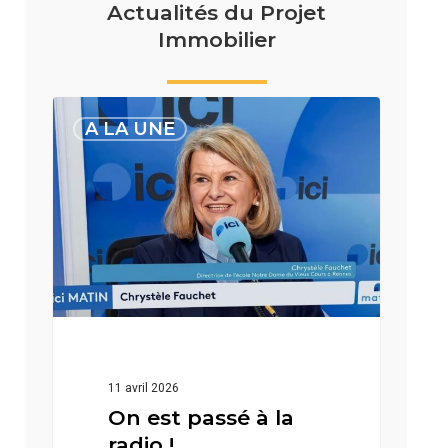
Actualités du Projet
Immobilier
On
A LA UNE
est
passé
à
la
radio
!
11 avril 2026
On est passé à la
radio !