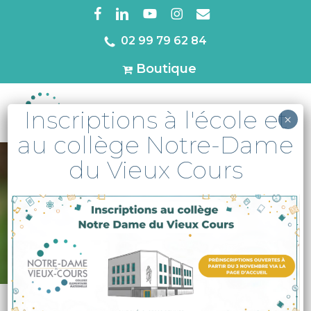
Skip
facebook
linkedin
youtube
instagram
email
to
02 99 79 62 84
Close
main
Menu
Boutique
content
Inscriptions à l'école et
MENU
×
au collège Notre-Dame
du Vieux Cours
Projet de
végétalisation