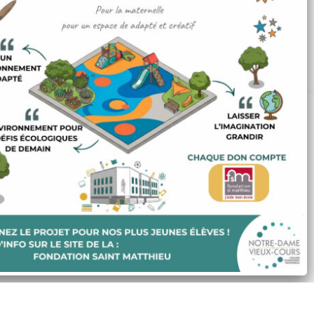
Menu du self
Infos pratiques
Projet d'établissement
Nous utilisons des cookies pour optimiser notre site et nos services.
Projet éducatif
Accepter tout
Refuser
Préférences
Copyright © 2020 Ensemble Scolaire Notre-Dame Du Vieux
Cours |
Mentions légales
twitter
facebook
linkedin
youtube
instagram
phone
email