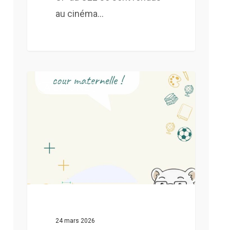
au cinéma…
Campagne
A LA UNE
de
don
24 mars 2026