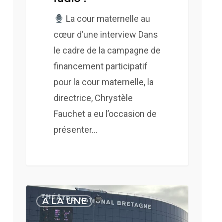
La cour maternelle au
cœur d’une interview Dans
le cadre de la campagne de
financement participatif
pour la cour maternelle, la
directrice, Chrystèle
Fauchet a eu l’occasion de
présenter…
École
A LA UNE
et