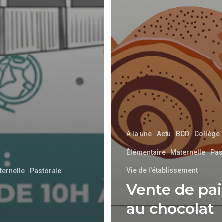
A la une
Actu
BCD
Collège
Élémentaire
Maternelle
Pas
Vie de l'établissement
ternelle
Pastorale
Vente de pa
au chocolat