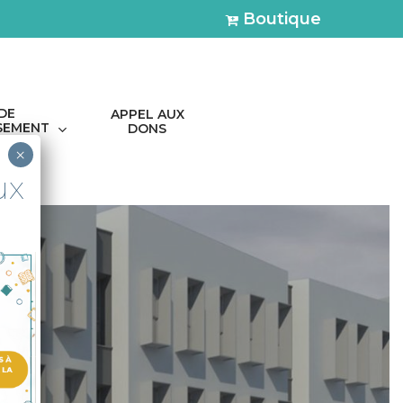
Boutique
 DE
APPEL AUX
SSEMENT
DONS
×
ux