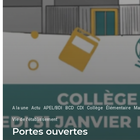
A la une
Actu
APEL/BDI
BCD
CDI
Collège
Élémentaire
Ma
Vie de l'établissement
Portes ouvertes