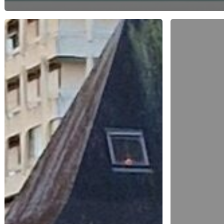
C’est
PARCOURS
la
BIBLIQUE
Rentrée
NDVC
!