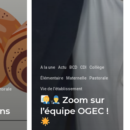
A la une
Actu
BCD
CDI
Collège
Élémentaire
Maternelle
Pastorale
Vie de l'établissement
torale
Zoom sur
ins
l’équipe OGEC !