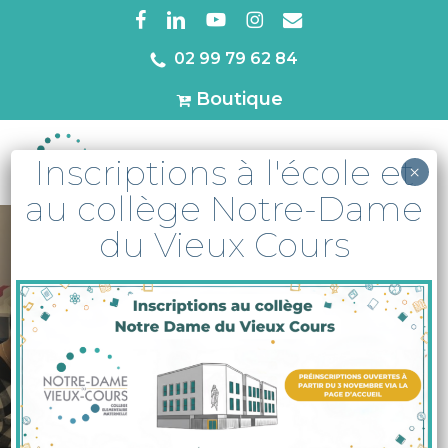
Skip
facebook
linkedin
youtube
instagram
email
to
02 99 79 62 84
Close
main
Menu
Boutique
content
Inscriptions à l'école et
MENU
×
au collège Notre-Dame
du Vieux Cours
A la une
Actu
Collège
Des crêpes en
ULIS