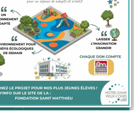
Menu du self
Infos pratiques
Projet d'établissement
Projet éducatif
Copyright © 2020 Ensemble Scolaire Notre-Dame Du Vieux
Cours |
Mentions légales
twitter
facebook
linkedin
youtube
instagram
phone
email