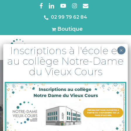
Skip
facebook
linkedin
youtube
instagram
email
to
02 99 79 62 84
Close
main
Menu
Boutique
content
Inscriptions à l'école et
MENU
×
au collège Notre-Dame
du Vieux Cours
A la une
Actu
Projet Immobilier
Progression du
chantier – Février