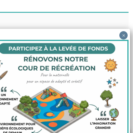
ENS UTILES
nu du self
os pratiques
jet d'établissement
jet éducatif