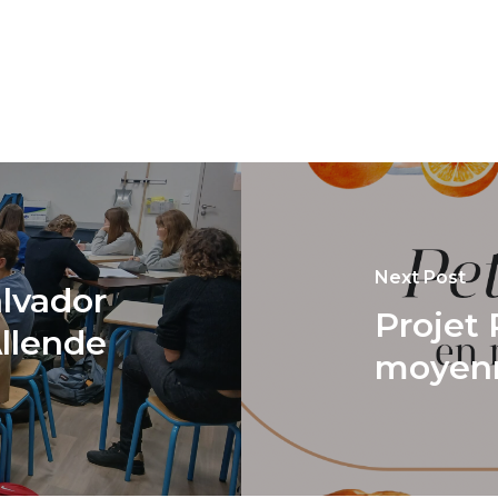
Next Post
lvador
Projet 
llende
moyenn