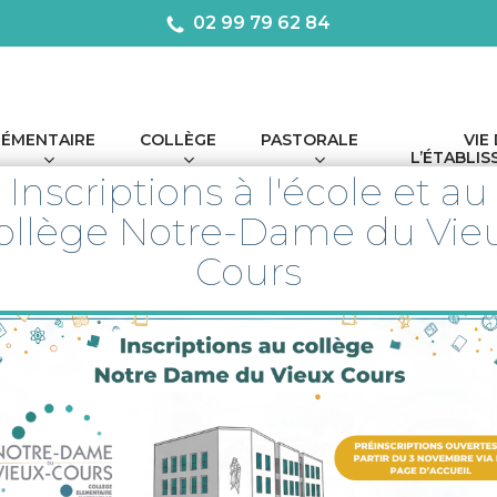
02 99 79 62 84
LÉMENTAIRE
COLLÈGE
PASTORALE
VIE
L’ÉTABLI
Inscriptions à l'école et au
ollège Notre-Dame du Vie
Cours
ctu
Élémentaire
Maternelle
Vie de l'é