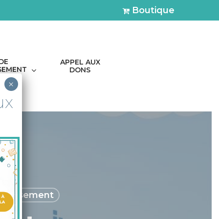
Boutique
 DE
APPEL AUX
SSEMENT
DONS
×
ux
tablissement