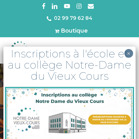
Skip
facebook
linkedin
youtube
instagram
email
to
02 99 79 62 84
Close
main
Menu
Boutique
content
Inscriptions à l'école et
MENU
×
au collège Notre-Dame
du Vieux Cours
A la une
Actu
Collège
Élémentaire
Maternelle
Pastorale
Vie de l'établissement
Banque