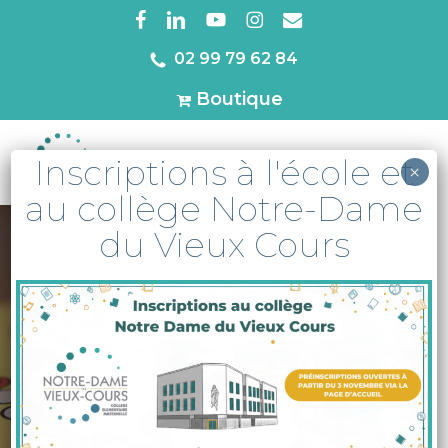
Skip
facebook
linkedin
youtube
instagram
email
to
02 99 79 62 84
Close
main
Menu
Boutique
content
Inscriptions à l'école et
MENU
×
au collège Notre-Dame
du Vieux Cours
A la une
Actu
Élémentaire
Des jeux sur le
temps du midi