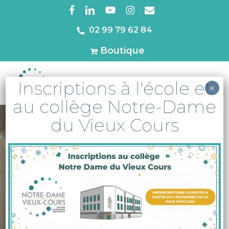
Skip
facebook
linkedin
youtube
instagram
email
to
02 99 79 62 84
Close
main
Menu
Boutique
content
Inscriptions à l'école et
MENU
×
au collège Notre-Dame
du Vieux Cours
Actu
APEL/BDI
Projet Immobilier
Que se passe-t-il
au BDI ?